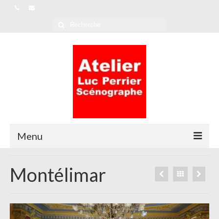
Rechercher
:
Menu
L’Atelier
Montélimar
Références
Actualités