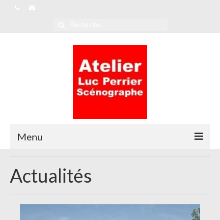
Rechercher
:
Menu
L’Atelier
Actualités
Références
Actualités